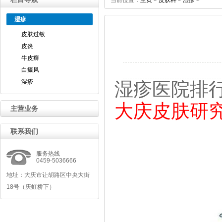
当前位置：
主页
>
皮肤科
>
湿疹
>
湿疹
皮肤过敏
皮炎
牛皮癣
白癜风
湿疹
湿疹医院排
大庆皮肤研
主营业务
联系我们
服务热线
0459-5036666
地址：大庆市让胡路区中央大街
18号（庆虹桥下）