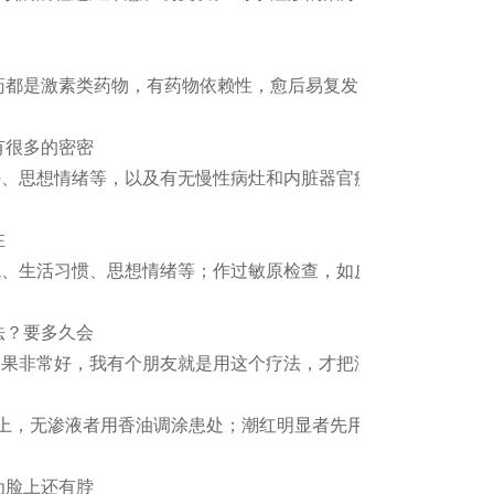
药都是激素类药物，有药物依赖性，愈后易复发，反反复
有很多的密密
好、思想情绪等，以及有无慢性病灶和内脏器官疾病。内用疗
在
境、生活习惯、思想情绪等；作过敏原检查，如皮肤点刺试验
法？要多久会
效果非常好，我有个朋友就是用这个疗法，才把湿疹治好的！
接撒上，无渗液者用香油调涂患处；潮红明显者先用龙胆草煎水
为脸上还有脖