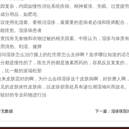
病因复杂，内因如慢性消化系统疾病、精神紧张、失眠、过度疲
学成分用品，如肥皂、
建议使用化湿膏。要根治湿疹，最重要的是病者必须和医师配合
怎能痊愈。湿疹病患者
意查找有无食物和衣物过敏的相关因素。中医认为，湿疹与体质
采用清热、利湿、健脾
请问湿疹怎么治疗腿上的红疙瘩怎么去掉啊？急求哪位知道的话
分都是慢性的了，医生开的都是激素西药的，容易反反复复的，
用，比一般的派瑞松那
向来皮肤蛮好的啊，为什么会得湿疹这个皮肤病啊，好折磨人啊
见的皮肤炎性皮肤病，以皮疹损害处具有渗出潮湿倾向而故名。
效较好的专业药物进行治
暂无数据
下一篇：湿疹医院