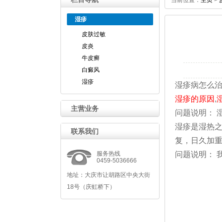
当前位置：
主页
>
湿疹
皮肤过敏
皮炎
牛皮癣
白癜风
湿疹
湿疹病怎么
湿疹的原因
,
主营业务
问题说明： 
湿疹是湿热之
联系我们
复，日久加
服务热线
问题说明： 
0459-5036666
地址：大庆市让胡路区中央大街
18号（庆虹桥下）