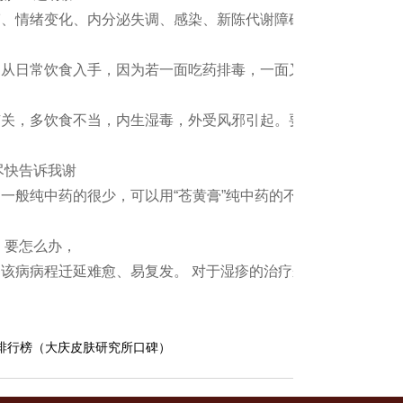
劳、情绪变化、内分泌失调、感染、新陈代谢障碍等。建议日
，从日常饮食入手，因为若一面吃药排毒，一面又吃进带毒食
有关，多饮食不当，内生湿毒，外受风邪引起。要保持大便通
尽快告诉我谢
一般纯中药的很少，可以用“苍黄膏”纯中药的不含激素成
，要怎么办，
该病病程迁延难愈、易复发。 对于湿疹的治疗来说最好选
排行榜（大庆皮肤研究所口碑）