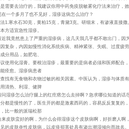
定是需要去治疗的，我建议你用中药免疫脱敏雾化疗法来治疗，
现在一个多月了也不见好，湿疹这病怎么治疗？
法1.寒水石30克，黄柏15克，青黛3克。研细末，有渗液直
。本方适宜急性湿疹。
最近我竟然患上了严重的湿疹病，这几天我几乎都不敢出门，因
病因复杂，内因如慢性消化系统疾病、精神紧张、失眠、过度疲
学成分用品，如肥皂、
建议使用化湿膏。要根治湿疹，最重要的是病者必须和医师配合
怎能痊愈。湿疹病患者
意查找有无食物和衣物过敏的相关因素。中医认为，湿疹与体质
采用清热、利湿、健脾
请问湿疹怎么治疗腿上的红疙瘩怎么去掉啊？急求哪位知道的话
分都是慢性的了，医生开的都是激素西药的，容易反反复复的，
用，比一般的派瑞松那
向来皮肤蛮好的啊，为什么会得湿疹这个皮肤病啊，好折磨人啊
见的皮肤炎性皮肤病，以皮疹损害处具有渗出潮湿倾向而故名。