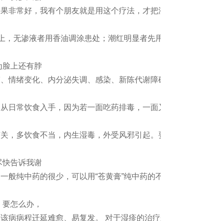
效果非常好，我有个朋友就是用这个疗法，才把湿疹治好的！
接撒上，无渗液者用香油调涂患处；潮红明显者先用龙胆草煎水
为脸上还有脖
劳、情绪变化、内分泌失调、感染、新陈代谢障碍等。建议日
，从日常饮食入手，因为若一面吃药排毒，一面又吃进带毒食
有关，多饮食不当，内生湿毒，外受风邪引起。要保持大便通
尽快告诉我谢
一般纯中药的很少，可以用“苍黄膏”纯中药的不含激素成
，要怎么办，
该病病程迁延难愈、易复发。 对于湿疹的治疗来说最好选