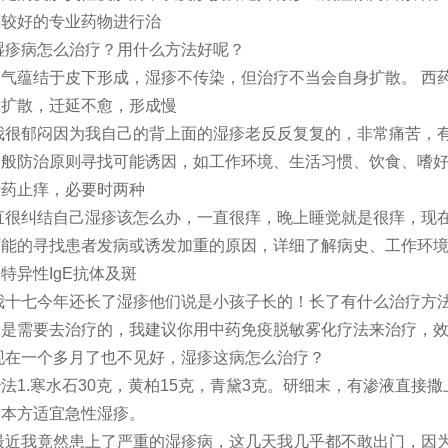
效较好的专业药物进行治
湿疹病怎么治疗？用什么方法好呢？
气蕴结于皮下形成，湿疹不传染，但治疗不当会自身扩散。 西
重扩散，迁延不愈，形成慢
我很郁闷因为我自己的背上面的湿疹老反反复复的，非常痛苦，
一般防治原则寻找可能诱因，如工作环境、生活习惯、饮食、嗜
胺药止痒，必要时两种
直很纠结自己湿疹该怎么办，一直很痒，晚上睡觉就是很痒，现
可能的寻找患者发病或诱发加重的原因，详细了解病史、工作环
特异性IgE抗体及斑
我十七今年还长了湿疹他们说是小孩子长的！长了有什么治疗方
定是需要去治疗的，我建议你用中药免疫脱敏雾化疗法来治疗，
现在一个多月了也不见好，湿疹这病怎么治疗？
法1.寒水石30克，黄柏15克，青黛3克。研细末，有渗液直
。本方适宜急性湿疹。
最近我竟然患上了严重的湿疹病，这几天我几乎都不敢出门，因