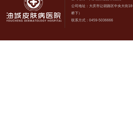
公司地址：大庆市让胡路区中央大街18
桥下）
联系方式：0459-5036666