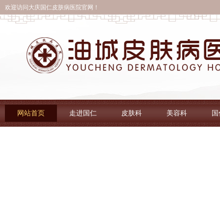
欢迎访问大庆国仁皮肤病医院官网！
网站首页
走进国仁
皮肤科
美容科
国