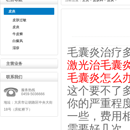
当前位置：
主页
>
皮肤科
>
皮炎
>
皮炎
皮肤过敏
皮炎
牛皮癣
白癜风
湿疹
毛囊炎治疗
激光治毛囊
主营业务
毛囊炎怎么
联系我们
这个要不了
服务热线
0459-5036666
你的严重程
地址：大庆市让胡路区中央大街
18号（庆虹桥下）
一些，费用
需要好几次，