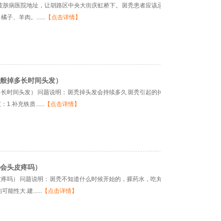
仁皮肤病医院地址，让胡路区中央大街庆虹桥下。 斑秃患者应该忌酒（包括汽酒、
羊肉。......
【点击详情】
般掉多长时间头发）
长时间头发） 问题说明： 斑秃掉头发会持续多久 斑秃引起的掉头发的时间是根
补充铁质......
【点击详情】
会头皮疼吗）
疼吗） 问题说明： 斑秃不知道什么时候开始的，搽药水，吃丸子快一个月了，
大.建......
【点击详情】