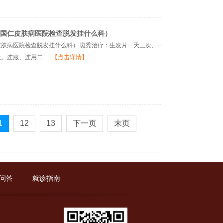
国仁皮肤病医院检查脱发挂什么科）
肤病医院检查脱发挂什么科） 斑秃治疗：生发片一天三次、一次6粒。胱胺酸
服、连用二......
【点击详情】
1
12
13
下一页
末页
问答
就诊指南