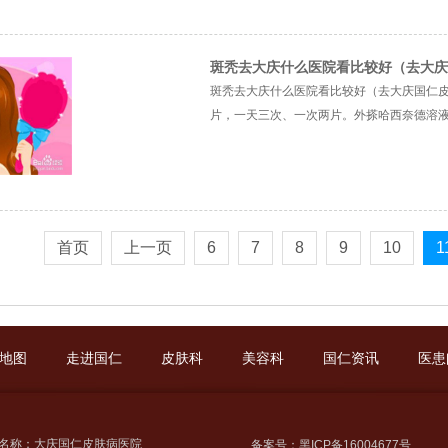
斑秃去大庆什么医院看比较好（去大庆
斑秃去大庆什么医院看比较好（去大庆国仁皮
片，一天三次、一次两片。外搽哈西奈德溶液。连
首页
上一页
6
7
8
9
10
1
地图
走进国仁
皮肤科
美容科
国仁资讯
医患
名称：大庆国仁皮肤病医院
备案号：黑ICP备16004677号