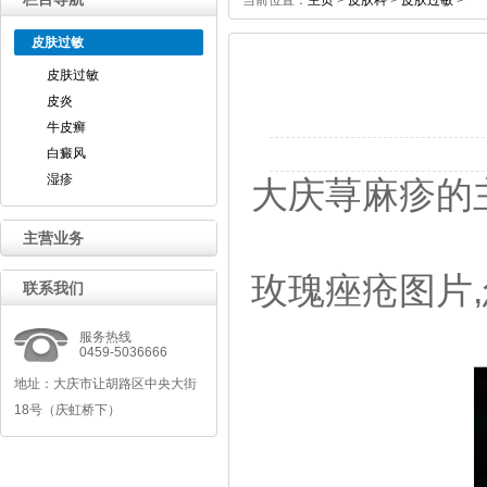
当前位置：
主页
>
皮肤科
>
皮肤过敏
>
皮肤过敏
皮肤过敏
皮炎
牛皮癣
白癜风
湿疹
大庆荨麻疹的
主营业务
玫瑰痤疮图片
,
联系我们
服务热线
0459-5036666
地址：大庆市让胡路区中央大街
18号（庆虹桥下）