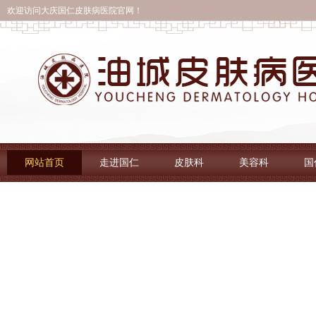
欢迎访问大庆国仁皮肤病医院官网！
网站首页
走进国仁
皮肤科
美容科
国