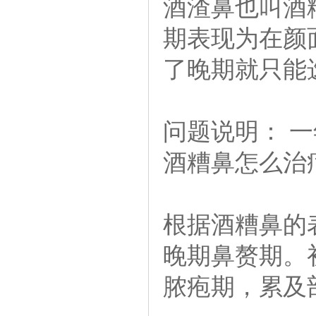
酒渣鼻也叫酒
期表现为在颜
了晚期就只能
问题说明： 
酒糟鼻怎么治
根据酒糟鼻的
晚期鼻赘期。
脓疱期，累及