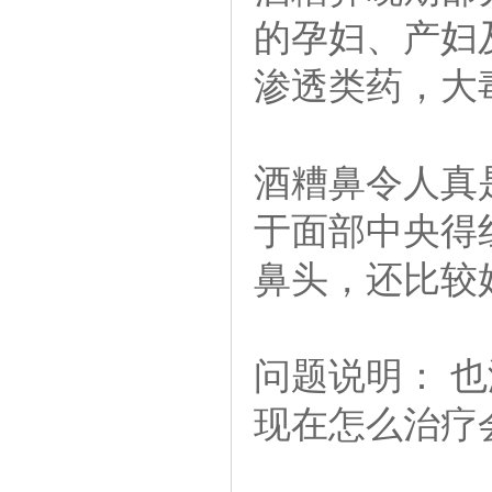
的孕妇、产妇
渗透类药，大
酒糟鼻令人真
于面部中央得
鼻头，还比较
问题说明： 
现在怎么治疗