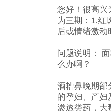
您好！很高兴
为三期：1.
后或情绪激动
问题说明： 
么办啊？
酒糟鼻晚期部
的孕妇、产妇
渗透类药，大