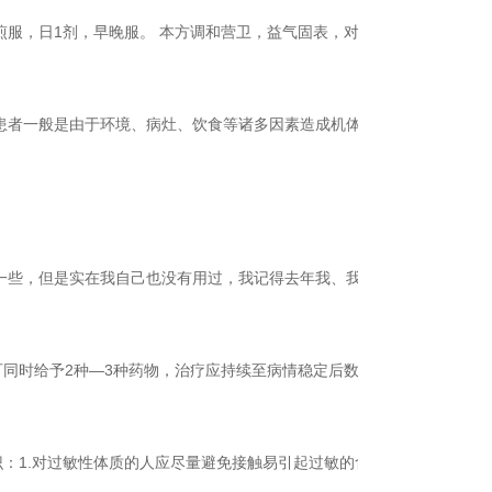
 水煎服，日1剂，早晚服。 本方调和营卫，益气固表，对荨麻疹有效。
患者一般是由于环境、病灶、饮食等诸多因素造成机体免疫力下降，
一些，但是实在我自己也没有用过，我记得去年我、我妈、我妹都相
同时给予2种—3种药物，治疗应持续至病情稳定后数日再逐渐减
：1.对过敏性体质的人应尽量避免接触易引起过敏的食物，药物，