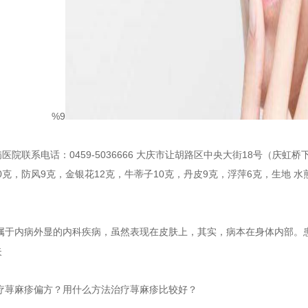
%9
医院联系电话：0459-5036666 大庆市让胡路区中央大街18号（庆虹桥
穗10克，防风9克，金银花12克，牛蒂子10克，丹皮9克，浮萍6克，生地
疹属于内病外显的内科疾病，虽然表现在皮肤上，其实，病本在身体内部。
失
治疗荨麻疹偏方？用什么方法治疗荨麻疹比较好？