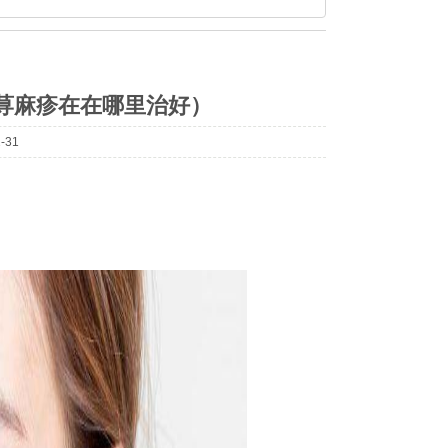
荨麻疹在在哪里治好）
-31