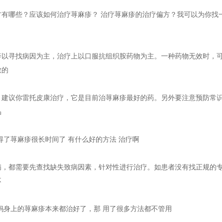
方有哪些？应该如何治疗荨麻疹？ 治疗荨麻疹的治疗偏方？我可以为你找
疹以寻找病因为主，治疗上以口服抗组织胺药物为主。一种药物无效时，可
敏的
，建议你雷托皮康治疗，它是目前治荨麻疹最好的药。另外要注意预防常识
品
得了荨麻疹很长时间了 有什么好的方法 治疗啊
病，都需要先查找缺失致病因素，针对性进行治疗。如患者没有找正规的
不
妈身上的荨麻疹本来都治好了，那 用了很多方法都不管用