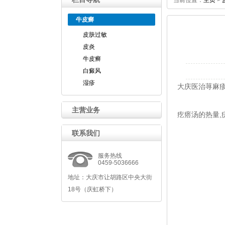
当前位置：
主页
>
牛皮癣
皮肤过敏
皮炎
牛皮癣
白癜风
湿疹
大庆医治荨麻
主营业务
疙瘩汤的热量
,
联系我们
服务热线
0459-5036666
地址：大庆市让胡路区中央大街
18号（庆虹桥下）