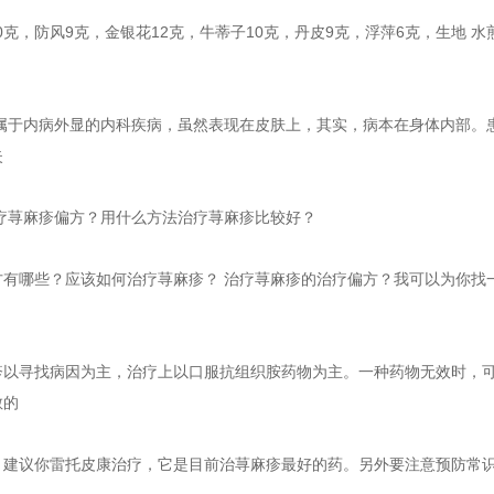
穗10克，防风9克，金银花12克，牛蒂子10克，丹皮9克，浮萍6克，生地
疹属于内病外显的内科疾病，虽然表现在皮肤上，其实，病本在身体内部。
失
治疗荨麻疹偏方？用什么方法治疗荨麻疹比较好？
方有哪些？应该如何治疗荨麻疹？ 治疗荨麻疹的治疗偏方？我可以为你找
疹以寻找病因为主，治疗上以口服抗组织胺药物为主。一种药物无效时，可
敏的
，建议你雷托皮康治疗，它是目前治荨麻疹最好的药。另外要注意预防常识