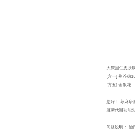
大庆国仁皮肤病
[方一] 荆芥
[方五] 金银花
您好！ 荨麻
脏腑代谢功能
问题说明： 