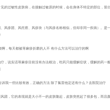
常见的过敏性皮肤病，在接触过敏原的时候，会在身体不特定的部位，冒
团、风疹团、风疙瘩、风疹块（与风疹名称相似，但却非同一疾病）。是
渗
烦啊，每天都被荨麻疹折磨的人不 有什么方法可以治疗的啊
治疗，说实话荨麻疹目前没有办法根治，吃药只能缓解症状，缓解的药一
膜
告诉我一些比较有效，正确的方法 除了氯雷他定还有什么？去医院治疗
叫风团，它的表现就是大小不一的皮肤隆起，皮肤突然起了很多包，而且