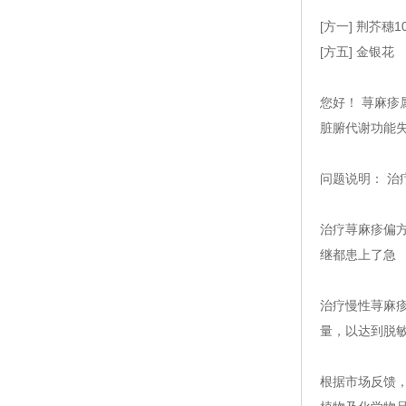
[方一] 荆芥
[方五] 金银花
您好！ 荨麻
脏腑代谢功能
问题说明： 
治疗荨麻疹偏
继都患上了急
治疗慢性荨麻
量，以达到脱
根据市场反馈