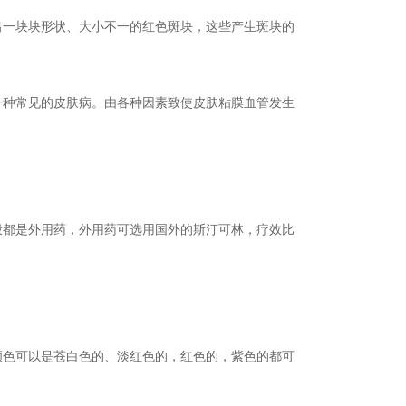
出一块块形状、大小不一的红色斑块，这些产生斑块的部位，会发生
一种常见的皮肤病。由各种因素致使皮肤粘膜血管发生暂时性炎性充
般都是外用药，外用药可选用国外的斯汀可林，疗效比较好。荨麻疹
颜色可以是苍白色的、淡红色的，红色的，紫色的都可以，形状不规