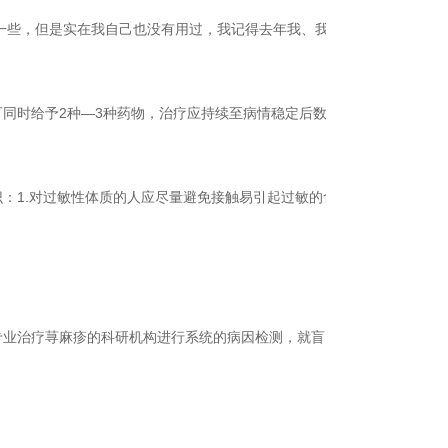
一些，但是实在我自己也没有用过，我记得去年我、我妈、我妹都相
同时给予2种—3种药物，治疗应持续至病情稳定后数日再逐渐减
：1.对过敏性体质的人应尽量避免接触易引起过敏的食物，药物，
专业治疗荨麻疹的科研机构进行系统的病因检测，就盲目用药物治疗